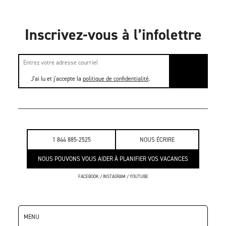
Inscrivez-vous à l’infolettre
J'ai lu et j'accepte la
politique de confidentialité
.
1 844 885-2525
NOUS ÉCRIRE
NOUS POUVONS VOUS AIDER À PLANIFIER VOS VACANCES
FACEBOOK
/
INSTAGRAM
/
YOUTUBE
MENU