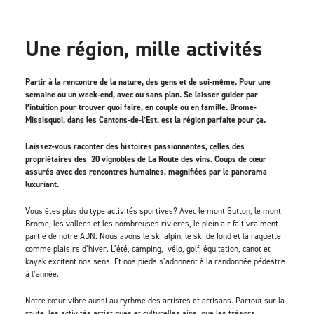
Une région, mille activités
Partir à la rencontre de la nature, des gens et de soi-même. Pour une
semaine ou un week-end, avec ou sans plan. Se laisser guider par
l’intuition pour trouver quoi faire, en couple ou en famille. Brome-
Missisquoi, dans les Cantons-de-l’Est, est la région parfaite pour ça.
Laissez-vous raconter des histoires passionnantes, celles des
propriétaires des 20 vignobles de La Route des vins. Coups de cœur
assurés avec des rencontres humaines, magnifiées par le panorama
luxuriant.
Vous êtes plus du type activités sportives? Avec le mont Sutton, le mont
Brome, les vallées et les nombreuses rivières, le plein air fait vraiment
partie de notre ADN. Nous avons le ski alpin, le ski de fond et la raquette
comme plaisirs d’hiver. L’été, camping, vélo, golf, équitation, canot et
kayak excitent nos sens. Et nos pieds s’adonnent à la randonnée pédestre
à l’année.
Notre cœur vibre aussi au rythme des artistes et artisans. Partout sur la
route, les activités artistiques et culturelles ainsi que les trésors