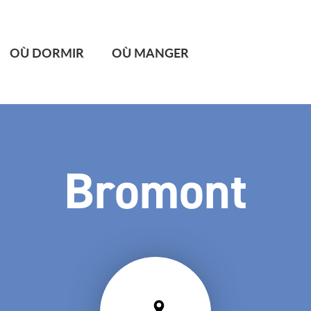
OÙ DORMIR
OÙ MANGER
Bromont