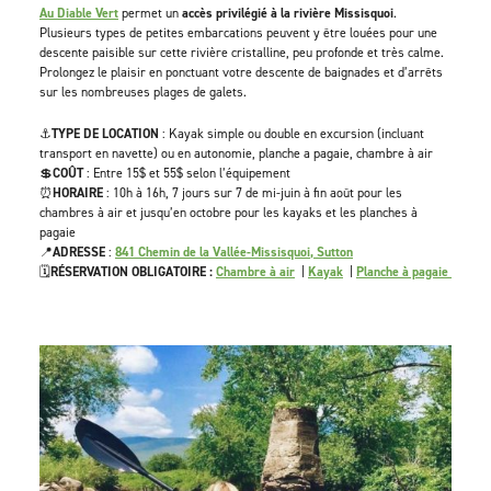
Au Diable Vert
permet un
accès privilégié à la rivière Missisquoi
.
Plusieurs types de petites embarcations peuvent y être louées pour une
descente paisible sur cette rivière cristalline, peu profonde et très calme.
Prolongez le plaisir en ponctuant votre descente de baignades et d’arrêts
sur les nombreuses plages de galets.
⚓
TYPE DE LOCATION
: Kayak simple ou double en excursion (incluant
transport en navette) ou en autonomie, planche a pagaie, chambre à air
💲
COÛT
: Entre 15$ et 55$ selon l’équipement
⏰
HORAIRE
: 10h à 16h, 7 jours sur 7 de mi-juin à fin août pour les
chambres à air et jusqu’en octobre pour les kayaks et les planches à
pagaie
📍
ADRESSE
:
841 Chemin de la Vallée-Missisquoi, Sutton
🗓️
RÉSERVATION OBLIGATOIRE :
Chambre à air
|
Kayak
|
Planche à pagaie