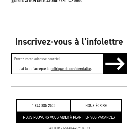
🗓️
RÉSERVATION OBLIGATOIRE :
450-242-8888
Inscrivez-vous à l’infolettre
J'ai lu et j'accepte la
politique de confidentialité
.
1 844 885-2525
NOUS ÉCRIRE
NOUS POUVONS VOUS AIDER À PLANIFIER VOS VACANCES
FACEBOOK
/
INSTAGRAM
/
YOUTUBE