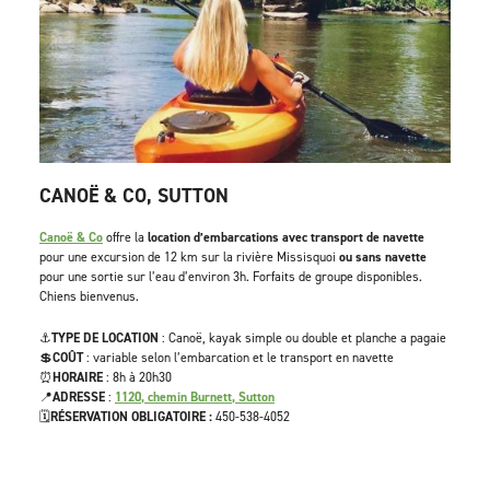
CANOË & CO, SUTTON
Canoë & Co
offre la
location d’embarcations avec transport de navette
pour une excursion de 12 km sur la rivière Missisquoi
ou sans navette
pour une sortie sur l’eau d’environ 3h. Forfaits de groupe disponibles.
Chiens bienvenus.
⚓
TYPE DE LOCATION
: Canoë, kayak simple ou double et planche a pagaie
💲
COÛT
: variable selon l’embarcation et le transport en navette
⏰
HORAIRE
: 8h à 20h30
📍
ADRESSE
:
1120, chemin Burnett, Sutton
🗓️
RÉSERVATION OBLIGATOIRE :
450-538-4052