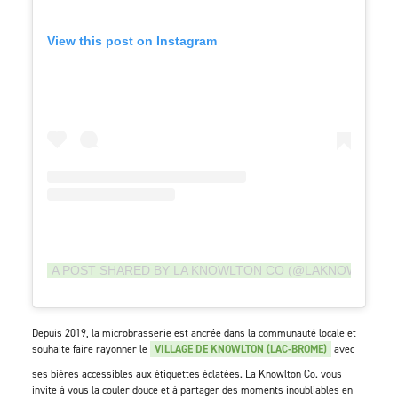
View this post on Instagram
A POST SHARED BY LA KNOWLTON CO (@LAKNOWLTON
Depuis 2019, la microbrasserie est ancrée dans la communauté locale et
souhaite faire rayonner le
VILLAGE DE KNOWLTON (LAC-BROME)
avec
ses bières accessibles aux étiquettes éclatées. La Knowlton Co. vous
invite à vous la couler douce et à partager des moments inoubliables en