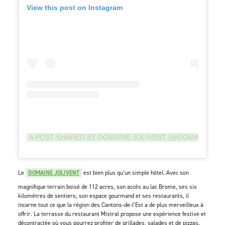
View this post on Instagram
A POST SHARED BY DOMAINE JOLIVENT (@DOMAINEJOL
Le
DOMAINE JOLIVENT
est bien plus qu’un simple hôtel. Avec son
magnifique terrain boisé de 112 acres, son accès au lac Brome, ses six
kilomètres de sentiers, son espace gourmand et ses restaurants, il
incarne tout ce que la région des Cantons-de-l’Est a de plus merveilleux à
offrir. La terrasse du restaurant Mistral propose une expérience festive et
décontractée où vous pourrez profiter de grillades, salades et de pizzas.