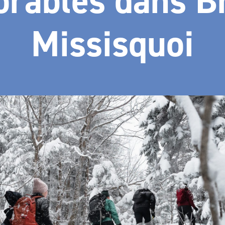
rables dans B
Missisquoi