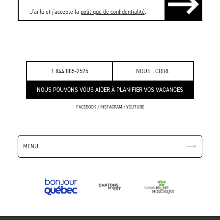
J'ai lu et j'accepte la
politique de confidentialité
.
1 844 885-2525
NOUS ÉCRIRE
NOUS POUVONS VOUS AIDER À PLANIFIER VOS VACANCES
FACEBOOK
/
INSTAGRAM
/
YOUTUBE
MENU