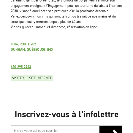
Certifié Argent par GreenStep, le Vignoble de l’Orpailleur renforce son
engagement en signant l’Engagement pour un tourisme durable à l’horizon
2030, visant à améliorer ses pratiques d’ici la prochaine décennie.
Venez découvrir nos vins qui sont le fruit du travail de nos mains et du
cœur que nous y mettons depuis plus de 40 ans!
Visites guidées: samedi et dimanche, réservation en ligne.
1086, ROUTE 202
DUNHAM, QUÉBEC J0E 1M0
450-295-2763
VISITER LE SITE INTERNET
Inscrivez-vous à l’infolettre