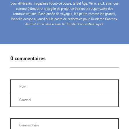
pour différents magazines (Coup de pouce, le Bel Âge, Véro, etc.), ainsi que
comme édimestre, chargée de projet en édition et responsable des
communications. Passionnée de voyages, les petits comme les grands,
Isabelle occupe aujourd’hui le poste de rédactrice pour Tourisme Cantons-
de-l’Est et collabore avec le CLD de Brome-Missisquoi.
0 commentaires