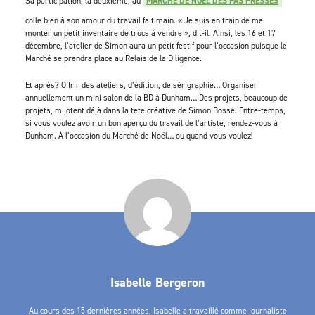
Sa participation, la deuxième, au
MARCHÉ DE NOËL DES PAS PRESSÉS
colle bien à son amour du travail fait main. « Je suis en train de me
monter un petit inventaire de trucs à vendre », dit-il. Ainsi, les 16 et 17
décembre, l’atelier de Simon aura un petit festif pour l’occasion puisque le
Marché se prendra place au Relais de la Diligence.
Et après? Offrir des ateliers, d’édition, de sérigraphie… Organiser
annuellement un mini salon de la BD à Dunham… Des projets, beaucoup de
projets, mijotent déjà dans la tête créative de Simon Bossé. Entre-temps,
si vous voulez avoir un bon aperçu du travail de l’artiste, rendez-vous à
Dunham. À l’occasion du Marché de Noël… ou quand vous voulez!
Isabelle Bergeron
Au cours des 15 dernières années, Isabelle a travaillé comme journaliste