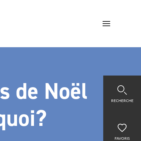
és de Noël
RECHERCHE
quoi?
FAVORIS