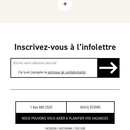
+
Inscrivez-vous à l’infolettre
J'ai lu et j'accepte la
politique de confidentialité
.
1 844 885-2525
NOUS ÉCRIRE
NOUS POUVONS VOUS AIDER À PLANIFIER VOS VACANCES
FACEBOOK
/
INSTAGRAM
/
YOUTUBE