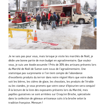
Je ne sais pas pour vous, mais lorsque je visite les marchés de Noël, je
dédie une bonne partie de mon budget en agroalimentaire. Que voulez-
vous, je suis une
foodie
assumée ! Près de 30% des artisans présents lors
du Marché de Noël de Sutton sont issus de l’agroalimentaire. Une
statistique pas surprenante si l’on tient compte de l’abondance
d’excellents produits du terroir dans notre région! Alors que votre dada
soit les bières, les cidres de glace, les chocolats, les produits de l’érable
ou les viandes, je vous promets que votre coeur d’épicurien sera conquis!
À la lecture de la liste des exposants présents lors du Marché, mes
papilles gustatives se sont arrêtées sur Croqu’en Broche, spécialisée
dans la confection de gâteaux artisanaux cuits à la broche selon la
tradition française. Menoum !