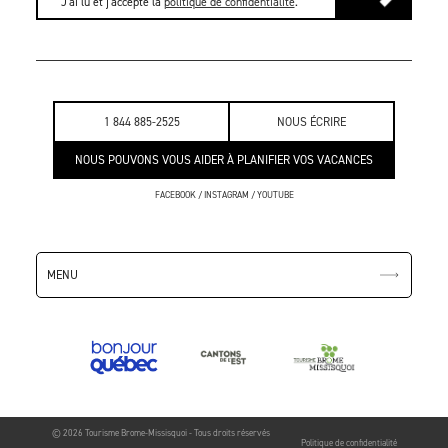
J'ai lu et j'accepte la
politique de confidentialité
.
1 844 885-2525
NOUS ÉCRIRE
NOUS POUVONS VOUS AIDER À PLANIFIER VOS VACANCES
FACEBOOK
/
INSTAGRAM
/
YOUTUBE
MENU
© 2026 Tourisme Brome-Missisquoi - Tous droits réservés
Politique de confidentialité