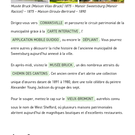
Musée Bruck (Maison Vilas-Bruck) 1875 – Manoir Sweetsburg (Manoir
Racicot) ~ 1875 – Maison Giroulx-Bertrand ­~ 1890
Dirigez-vous vers
COWANSVILLE
et parcourez le circuit patrimonial de la
municipalité grâce à la
CARTE INTERACTIVE
, l’
APPLICATION MOBILE GUIDIGO
, ou encore le
DÉPLIANT
. Vous pourrez
entre autres y découvrir la riche histoire de l’ancienne municipalité de
Sweetsburg aujourd’hui annexé à la ville.
En après-midi, visitez le
MUSÉE BRUCK
, un des nombreux attraits du
CHEMIN DES CANTONS
. Cet ancien centre d’art abrite une collection
unique d’œuvres datant de 1891 à 1980, dont une toile célèbre du peintre
Alexander Young Jackson du groupe des sept.
Pour le souper, mettez le cap sur le
VIEUX-BROMONT
, autrefois connu
sous le nom de West Shefford, où plusieurs maisons patrimoniales
abritent aujourd’hui de magnifiques boutiques et d’excellents restaurants.