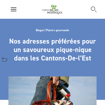
Blogue | Plaisirs gourmands
Nos adresses préférées pour
un savoureux pique-nique
dans les Cantons-De-l’Est