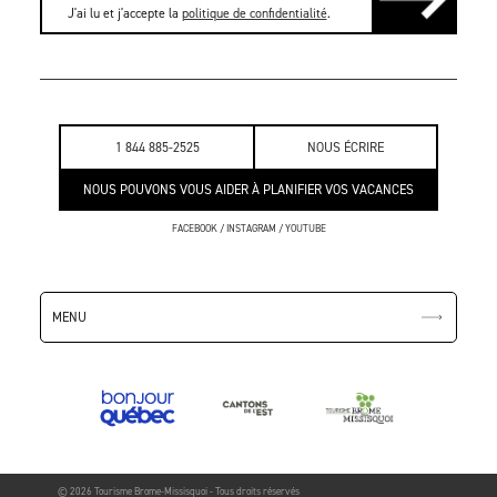
J'ai lu et j'accepte la
politique de confidentialité
.
1 844 885-2525
NOUS ÉCRIRE
NOUS POUVONS VOUS AIDER À PLANIFIER VOS VACANCES
FACEBOOK
/
INSTAGRAM
/
YOUTUBE
MENU
© 2026 Tourisme Brome-Missisquoi - Tous droits réservés