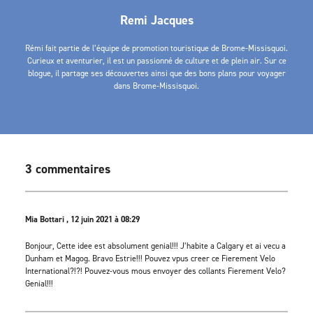
Remi Jacques
Rémi fait partie de l’équipe de promotion touristique de Brome-Missisquoi.
Curieux et aventurier, il est un passionné de culture et de plein air. Sur ce
blogue, il partage ses découvertes ainsi que des bons plans pour voyager
dans Brome-Missisquoi.
3 commentaires
Mia Bottari , 12 juin 2021 à 08:29
Bonjour, Cette idee est absolument genial!!! J’habite a Calgary et ai vecu a
Dunham et Magog. Bravo Estrie!!! Pouvez vpus creer ce Fierement Velo
International?!?! Pouvez-vous mous envoyer des collants Fierement Velo?
Genial!!!