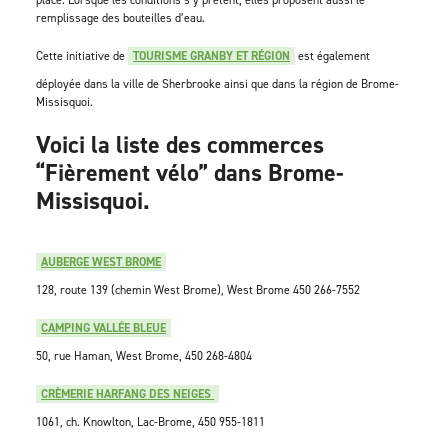
place. Lorsque les conditions s’y prêtent, elles proposent aussi le
remplissage des bouteilles d’eau.
Cette initiative de
TOURISME GRANBY ET RÉGION
est également
déployée dans la ville de Sherbrooke ainsi que dans la région de Brome-
Missisquoi.
Voici la liste des commerces
“Fièrement vélo” dans Brome-
Missisquoi.
AUBERGE WEST BROME
128, route 139 (chemin West Brome), West Brome 450 266-7552
CAMPING VALLÉE BLEUE
50, rue Haman, West Brome, 450 268-4804
CRÈMERIE HARFANG DES NEIGES
1061, ch. Knowlton, Lac-Brome, 450 955-1811