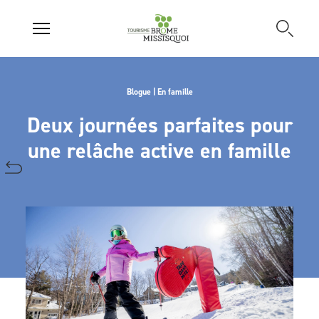
Blogue | En famille
Deux journées parfaites pour
une relâche active en famille