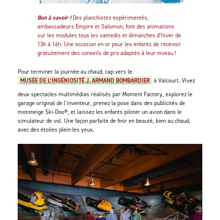
Bon à savoir !
Des planchistes expérimentés,
ambassadeurs Empire et Salomon, font des animations
sur les modules tous les samedis et dimanches d’hiver de
13h à 16h. Une occasion en or pour les enfants de recevoir
gratuitement des conseils de pro adaptés à leur niveau !
Pour terminer la journée au chaud, cap vers le
MUSÉE DE L’INGÉNIOSITÉ J. ARMAND BOMBARDIER
à Valcourt. Vivez
deux spectacles multimédias réalisés par Moment Factory, explorez le
garage original de l’inventeur, prenez la pose dans des publicités de
motoneige Ski-Doo®, et laissez les enfants piloter un avion dans le
simulateur de vol. Une façon parfaite de finir en beauté, bien au chaud,
avec des étoiles plein les yeux.