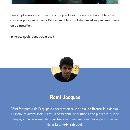
Encore plus important que tous les points mentionnés ci-haut, il faut du
courage pour participer à l’épreuve. Il faut tout donner et ne pas avoir peur
de se mouiller.
Et vous, quels sont vos trucs?
Remi Jacques
Rémi fait partie de l’équipe de promotion touristique de Brome-Missisquoi.
Curieux et aventurier, il est un passionné de culture et de plein air. Sur ce
blogue, il partage ses découvertes ainsi que des bons plans pour voyager
dans Brome-Missisquoi.