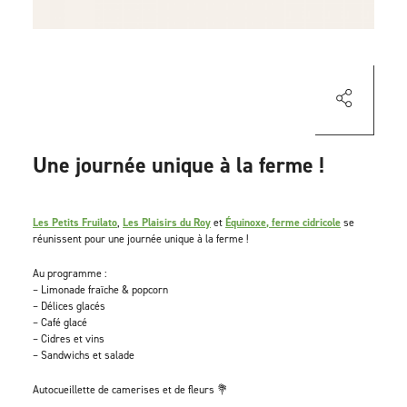
Une journée unique à la ferme !
Les Petits Fruilato
,
Les Plaisirs du Roy
et
Équinoxe, ferme cidricole
se
réunissent pour une journée unique à la ferme !
Au programme :
– Limonade fraîche & popcorn
– Délices glacés
– Café glacé
– Cidres et vins
– Sandwichs et salade
Autocueillette de camerises et de fleurs 💐