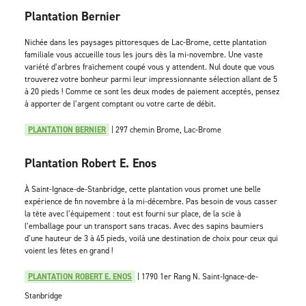
Plantation Bernier
Nichée dans les paysages pittoresques de Lac-Brome, cette plantation
familiale vous accueille tous les jours dès la mi-novembre. Une vaste
variété d’arbres fraîchement coupé vous y attendent. Nul doute que vous
trouverez votre bonheur parmi leur impressionnante sélection allant de 5
à 20 pieds ! Comme ce sont les deux modes de paiement acceptés, pensez
à apporter de l’argent comptant ou votre carte de débit.
PLANTATION BERNIER
| 297 chemin Brome, Lac-Brome
Plantation Robert E. Enos
À Saint-Ignace-de-Stanbridge, cette plantation vous promet une belle
expérience de fin novembre à la mi-décembre. Pas besoin de vous casser
la tête avec l’équipement : tout est fourni sur place, de la scie à
l’emballage pour un transport sans tracas. Avec des sapins baumiers
d’une hauteur de 3 à 45 pieds, voilà une destination de choix pour ceux qui
voient les fêtes en grand !
PLANTATION ROBERT E. ENOS
| 1790 1er Rang N. Saint-Ignace-de-
Stanbridge