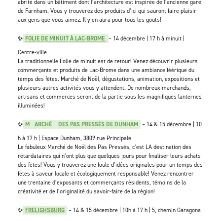
abrité dans un bâtiment dont l’architecture est inspirée de l’ancienne gare
de Farnham. Vous y trouverez des produits d’ici qui sauront faire plaisir
aux gens que vous aimez. Il y en aura pour tous les goûts!
✨
FOLIE DE MINUIT À LAC-BROME
– 14 décembre | 17 h à minuit |
Centre-ville
La traditionnelle Folie de minuit est de retour! Venez découvrir plusieurs
commerçants et produits de Lac-Brome dans une ambiance féérique du
temps des fêtes. Marché de Noël, dégustations, animation, expositions et
plusieurs autres activités vous y attendent. De nombreux marchands,
artisans et commerces seront de la partie sous les magnifiques lanternes
illuminées!
✨
M
ARCHÉ
DES PAS PRESSÉS DE DUNHAM
– 14 & 15 décembre | 10
h à 17 h | Espace Dunham, 3809 rue Principale
Le fabuleux Marché de Noël des Pas Pressés, c’est LA destination des
retardataires qui n’ont plus que quelques jours pour finaliser leurs achats
des fêtes! Vous y trouverez une foule d’idées originales pour un temps des
fêtes à saveur locale et écologiquement responsable! Venez rencontrer
une trentaine d’exposants et commerçants résidents, témoins de la
créativité et de l’originalité du savoir-faire de la région!
✨
FRELIGHSBURG
– 14 & 15 décembre | 10h à 17 h | 5, chemin Garagona