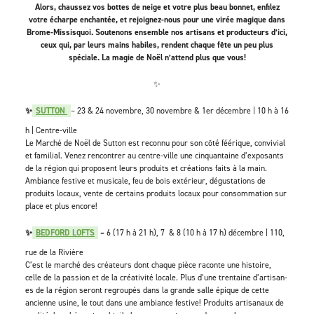
Alors, chaussez vos bottes de neige et votre plus beau bonnet, enfilez
votre écharpe enchantée, et rejoignez-nous pour une virée magique dans
Brome-Missisquoi. Soutenons ensemble nos artisans et producteurs d’ici,
ceux qui, par leurs mains habiles, rendent chaque fête un peu plus
spéciale. La magie de Noël n’attend plus que vous!
✨
✨
SUTTON
– 23 & 24 novembre, 30 novembre & 1er décembre | 10 h à 16
h | Centre-ville
Le Marché de Noël de Sutton est reconnu pour son côté féérique, convivial
et familial. Venez rencontrer au centre-ville une cinquantaine d’exposants
de la région qui proposent leurs produits et créations faits à la main.
Ambiance festive et musicale, feu de bois extérieur, dégustations de
produits locaux, vente de certains produits locaux pour consommation sur
place et plus encore!
✨
BEDFORD LOFTS
–
6 (17 h à 21 h), 7 & 8 (10 h à 17 h) décembre | 110,
rue de la Rivière
C’est le marché des créateurs dont chaque pièce raconte une histoire,
celle de la passion et de la créativité locale. Plus d’une trentaine d’artisan-
es de la région seront regroupés dans la grande salle épique de cette
ancienne usine, le tout dans une ambiance festive! Produits artisanaux de