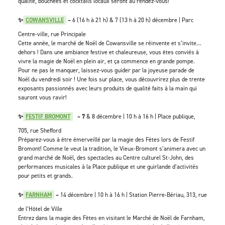
qualité, bouchées et cocktails locaux seront au rendez-vous!
✨
COWANSVILLE
–
6 (16 h à 21 h) & 7 (13 h à 20 h) décembre | Parc
Centre-ville, rue Principale
Cette année, le marché de Noël de Cowansville se réinvente et s’invite…
dehors ! Dans une ambiance festive et chaleureuse, vous êtes conviés à
vivre la magie de Noël en plein air, et ça commence en grande pompe.
Pour ne pas le manquer, laissez-vous guider par la joyeuse parade de
Noël du vendredi soir ! Une fois sur place, vous découvrirez plus de trente
exposants passionnés avec leurs produits de qualité faits à la main qui
sauront vous ravir!
✨
FESTIF BROMONT
– 7
& 8 décembre | 10 h à 16 h | Place publique,
705, rue Shefford
Préparez-vous à être émerveillé par la magie des Fêtes lors de Festif
Bromont! Comme le veut la tradition, le Vieux-Bromont s’animera avec un
grand marché de Noël, des spectacles au Centre culturel St-John, des
performances musicales à la Place publique et une guirlande d’activités
pour petits et grands.
✨
FARNHAM
–
14 décembre | 10 h à 16 h | Station Pierre-Bériau, 313, rue
de l’Hôtel de Ville
Entrez dans la magie des Fêtes en visitant le Marché de Noël de Farnham,