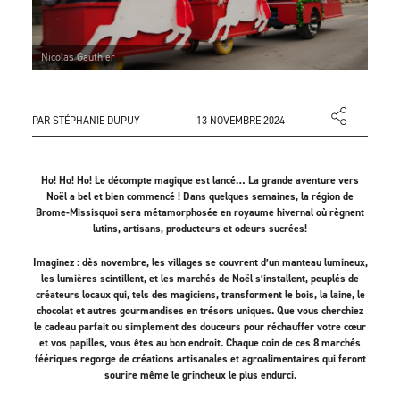
Nicolas Gauthier
PAR STÉPHANIE DUPUY
13 NOVEMBRE 2024
Ho! Ho! Ho! Le décompte magique est lancé… La grande aventure vers
Noël a bel et bien commencé ! Dans quelques semaines, la région de
Brome-Missisquoi sera métamorphosée en royaume hivernal où règnent
lutins, artisans, producteurs et odeurs sucrées!
Imaginez : dès novembre, les villages se couvrent d’un manteau lumineux,
les lumières scintillent, et les marchés de Noël s’installent, peuplés de
créateurs locaux qui, tels des magiciens, transforment le bois, la laine, le
chocolat et autres gourmandises en trésors uniques. Que vous cherchiez
le cadeau parfait ou simplement des douceurs pour réchauffer votre cœur
et vos papilles, vous êtes au bon endroit. Chaque coin de ces 8 marchés
féériques regorge de créations artisanales et agroalimentaires qui feront
sourire même le grincheux le plus endurci.