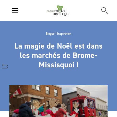
Blogue | Inspiration
La magie de Noël est dans
les marchés de Brome-
Missisquoi !