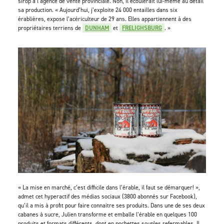
sirop à l’agence de vente provinciale. Non, il écoulerait lui-même au détail
sa production. « Aujourd’hui, j’exploite 24 000 entailles dans six
érablières, expose l’acériculteur de 29 ans. Elles appartiennent à des
propriétaires terriens de
DUNHAM
et
FRELIGHSBURG
. »
« La mise en marché, c’est difficile dans l’érable, il faut se démarquer! »,
admet cet hyperactif des médias sociaux (3800 abonnés sur Facebook),
qu’il a mis à profit pour faire connaitre ses produits. Dans une de ses deux
cabanes à sucre, Julien transforme et emballe l’érable en quelques 100
produits et formats différents, dont en pochettes souples refermables. Il