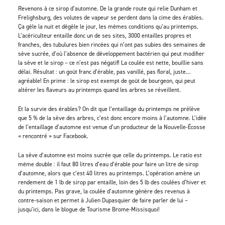
Revenons à ce sirop d’automne. De la grande route qui relie Dunham et
Frelighsburg, des volutes de vapeur se perdent dans la cime des érables.
Ça gèle la nuit et dégèle le jour, les mêmes conditions qu’au printemps.
L’acériculteur entaille donc un de ses sites, 3000 entailles propres et
franches, des tubulures bien rincées qui n’ont pas subies des semaines de
sève sucrée, d’où l’absence de développement bactérien qui peut modifier
la sève et le sirop – ce n’est pas négatif! La coulée est nette, bouillie sans
délai. Résultat : un goût franc d’érable, pas vanillé, pas floral, juste…
agréable! En prime : le sirop est exempt de goût de bourgeon, qui peut
altérer les flaveurs au printemps quand les arbres se réveillent.
Et la survie des érables? On dit que l’entaillage du printemps ne prélève
que 5 % de la sève des arbres, c’est donc encore moins à l’automne. L’idée
de l’entaillage d’automne est venue d’un producteur de la Nouvelle-Écosse
« rencontré » sur Facebook.
La sève d’automne est moins sucrée que celle du printemps. Le ratio est
même double : il faut 80 litres d’eau d’érable pour faire un litre de sirop
d’automne, alors que c’est 40 litres au printemps. L’opération amène un
rendement de 1 lb de sirop par entaille, loin des 5 lb des coulées d’hiver et
du printemps. Pas grave, la coulée d’automne génère des revenus à
contre-saison et permet à Julien Dupasquier de faire parler de lui –
jusqu’ici, dans le blogue de Tourisme Brome-Missisquoi!