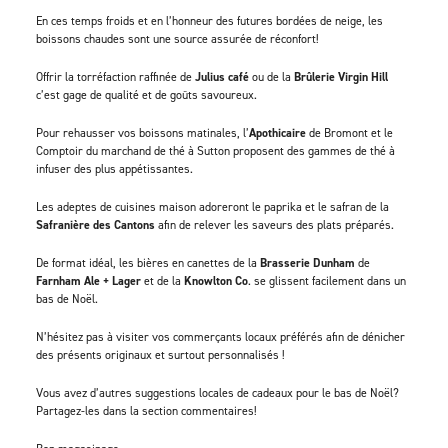
En ces temps froids et en l’honneur des futures bordées de neige, les
boissons chaudes sont une source assurée de réconfort!
Offrir la torréfaction raffinée de
Julius café
ou de la
Brûlerie
Virgin Hill
c’est gage de qualité et de goûts savoureux.
Pour rehausser vos boissons matinales, l’
Apothicaire
de Bromont et le
Comptoir du marchand de thé à Sutton proposent des gammes de thé à
infuser des plus appétissantes.
Les adeptes de cuisines maison adoreront le paprika et le safran de la
Safranière des Cantons
afin de relever les saveurs des plats préparés.
De format idéal, les bières en canettes de la
Brasserie Dunham
de
Farnham Ale + Lager
et de la
Knowlton Co
. se glissent facilement dans un
bas de Noël.
N’hésitez pas à visiter vos commerçants locaux préférés afin de dénicher
des présents originaux et surtout personnalisés !
Vous avez d’autres suggestions locales de cadeaux pour le bas de Noël?
Partagez-les dans la section commentaires!