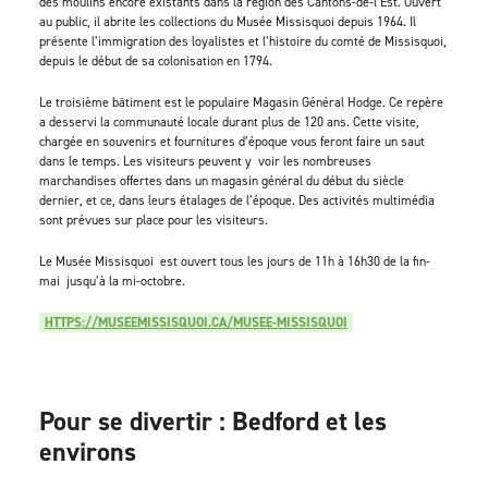
des moulins encore existants dans la région des Cantons-de-l’Est. Ouvert
au public, il abrite les collections du Musée Missisquoi depuis 1964. Il
présente l’immigration des loyalistes et l’histoire du comté de Missisquoi,
depuis le début de sa colonisation en 1794.
Le troisième bâtiment est le populaire Magasin Général Hodge. Ce repère
a desservi la communauté locale durant plus de 120 ans. Cette visite,
chargée en souvenirs et fournitures d’époque vous feront faire un saut
dans le temps. Les visiteurs peuvent y voir les nombreuses
marchandises offertes dans un magasin général du début du siècle
dernier, et ce, dans leurs étalages de l’époque. Des activités multimédia
sont prévues sur place pour les visiteurs.
Le Musée Missisquoi est ouvert tous les jours de 11h à 16h30 de la fin-
mai jusqu’à la mi-octobre.
HTTPS://MUSEEMISSISQUOI.CA/MUSEE-MISSISQUOI
Pour se divertir : Bedford et les
environs