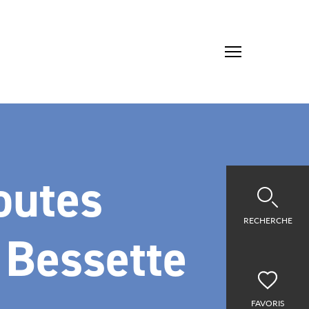
outes
RECHERCHE
 Bessette
FAVORIS