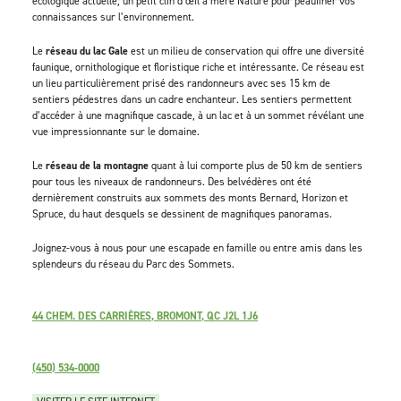
écologique actuelle; un petit clin d’œil à mère Nature pour peaufiner vos
connaissances sur l’environnement.
Le
réseau du lac Gale
est un milieu de conservation qui offre une diversité
faunique, ornithologique et floristique riche et intéressante. Ce réseau est
un lieu particulièrement prisé des randonneurs avec ses 15 km de
sentiers pédestres dans un cadre enchanteur. Les sentiers permettent
d’accéder à une magnifique cascade, à un lac et à un sommet révélant une
vue impressionnante sur le domaine.
Le
réseau de la montagne
quant à lui comporte plus de 50 km de sentiers
pour tous les niveaux de randonneurs. Des belvédères ont été
dernièrement construits aux sommets des monts Bernard, Horizon et
Spruce, du haut desquels se dessinent de magnifiques panoramas.
Joignez-vous à nous pour une escapade en famille ou entre amis dans les
splendeurs du réseau du Parc des Sommets.
44 CHEM. DES CARRIÈRES, BROMONT, QC J2L 1J6
(450) 534-0000