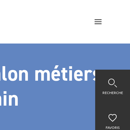
lon métiers
ain
RECHERCHE
FAVORIS