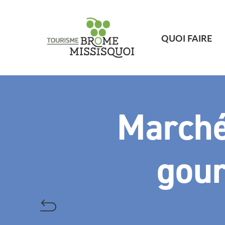
QUOI FAIRE
Marché 
gou