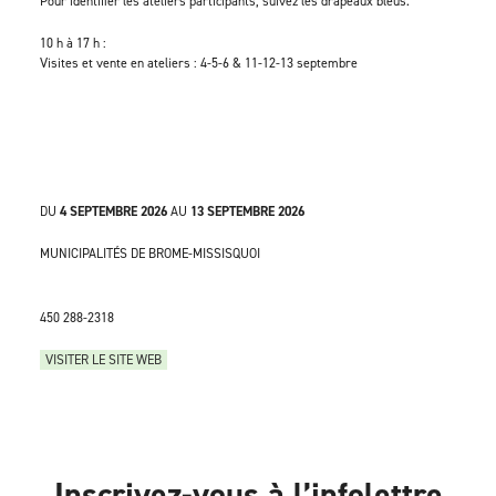
Pour identifier les ateliers participants, suivez les drapeaux bleus.
10 h à 17 h :
Visites et vente en ateliers : 4-5-6 & 11-12-13 septembre
DU
4 SEPTEMBRE 2026
AU
13 SEPTEMBRE 2026
MUNICIPALITÉS DE BROME-MISSISQUOI
450 288-2318
VISITER LE SITE WEB
Inscrivez-vous à l’infolettre