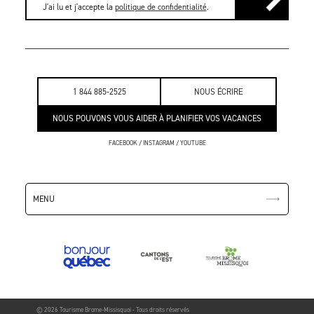
J'ai lu et j'accepte la
politique de confidentialité
.
1 844 885-2525
NOUS ÉCRIRE
NOUS POUVONS VOUS AIDER À PLANIFIER VOS VACANCES
FACEBOOK
/
INSTAGRAM
/
YOUTUBE
MENU
© 2026 Tourisme Brome-Missisquoi - Tous droits réservés