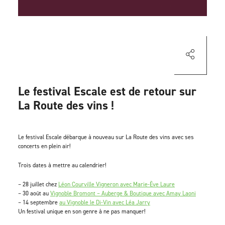
Le festival Escale est de retour sur
La Route des vins !
Le festival Escale débarque à nouveau sur La Route des vins avec ses
concerts en plein air!
Trois dates à mettre au calendrier!
– 28 juillet chez
Léon Courville Vigneron
avec
Marie-Ève Laure
– 30 août au
Vignoble Bromont – Auberge & Boutique
avec
Amay Laoni
– 14 septembre
au Vignoble le Di-Vin avec
Léa Jarry
Un festival unique en son genre à ne pas manquer!