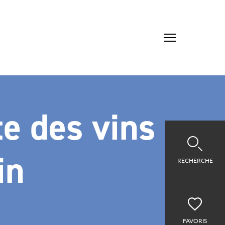
te des vins –
in
RECHERCHE
FAVORIS