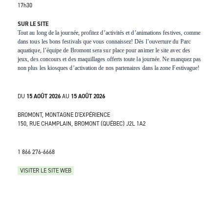
17h30
SUR LE SITE
Tout au long de la journée, profitez d’activités et d’animations festives, comme
dans tous les bons festivals que vous connaissez! Dès l’ouverture du Parc
aquatique, l’équipe de Bromont sera sur place pour animer le site avec des
jeux, des concours et des maquillages offerts toute la journée. Ne manquez pas
non plus les kiosques d’activation de nos partenaires dans la zone Festivague!
DU
15 AOÛT 2026
AU
15 AOÛT 2026
BROMONT, MONTAGNE D'EXPÉRIENCE
150, RUE CHAMPLAIN, BROMONT (QUÉBEC) J2L 1A2
1 866 276-6668
VISITER LE SITE WEB