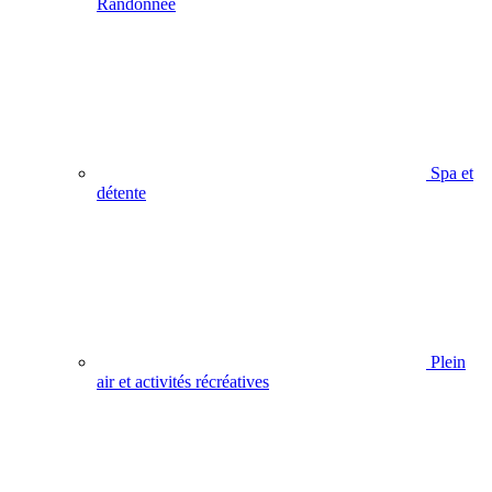
Randonnée
Spa et
détente
Plein
air et activités récréatives