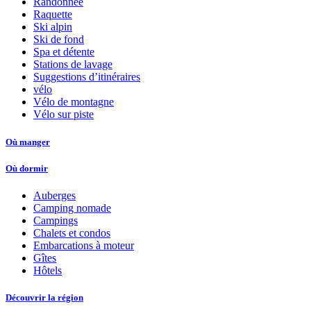
Randonnée
Raquette
Ski alpin
Ski de fond
Spa et détente
Stations de lavage
Suggestions d’itinéraires
vélo
Vélo de montagne
Vélo sur piste
Où manger
Où dormir
Auberges
Camping nomade
Campings
Chalets et condos
Embarcations à moteur
Gîtes
Hôtels
Découvrir la région