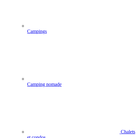
Campings
Camping nomade
Chalets
et condos