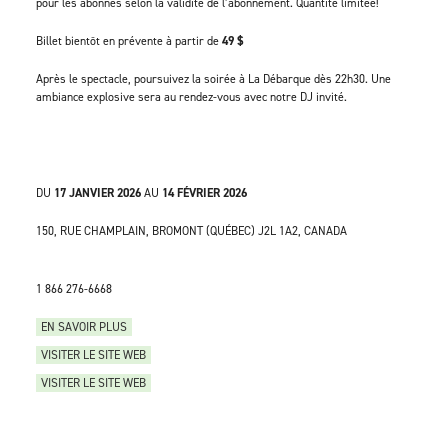
pour les abonnés selon la validité de l’abonnement. Quantité limitée!
Billet bientôt en prévente à partir de
49 $
Après le spectacle, poursuivez la soirée à La Débarque dès 22h30. Une
ambiance explosive sera au rendez-vous avec notre DJ invité.
DU
17 JANVIER 2026
AU
14 FÉVRIER 2026
150, RUE CHAMPLAIN, BROMONT (QUÉBEC) J2L 1A2, CANADA
1 866 276-6668
EN SAVOIR PLUS
VISITER LE SITE WEB
VISITER LE SITE WEB