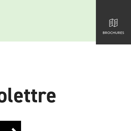
BROCHURES
olettre