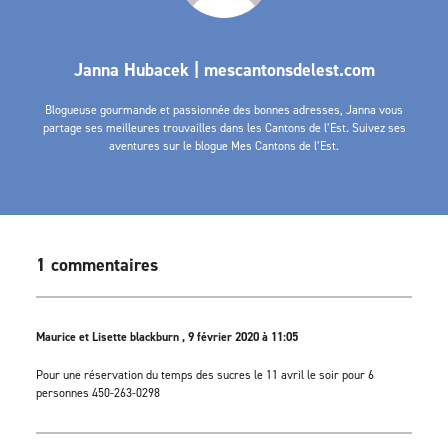
Janna Hubacek | mescantonsdelest.com
Blogueuse gourmande et passionnée des bonnes adresses, Janna vous
partage ses meilleures trouvailles dans les Cantons de l’Est. Suivez ses
aventures sur le blogue Mes Cantons de l’Est.
1 commentaires
Maurice et Lisette blackburn , 9 février 2020 à 11:05
Pour une réservation du temps des sucres le 11 avril le soir pour 6
personnes 450-263-0298