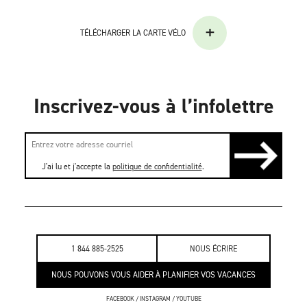
+
TÉLÉCHARGER LA CARTE VÉLO
Inscrivez-vous à l’infolettre
J'ai lu et j'accepte la
politique de confidentialité
.
1 844 885-2525
NOUS ÉCRIRE
NOUS POUVONS VOUS AIDER À PLANIFIER VOS VACANCES
FACEBOOK
/
INSTAGRAM
/
YOUTUBE