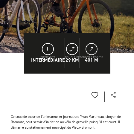
I
DIFFICULTÉ
BOUCLE DE
DÉNIVELÉ POSITIF
INTERMÉDIAIRE
29 KM
401 M
Ce coup de cœur de l’animateur et journaliste Yvan Martineau, citoyen de
Bromont, peut servir d’initiation au vélo de gravelle puisqu’il est court. Il
démarre au stationnement municipal du Vieux-Bromont.