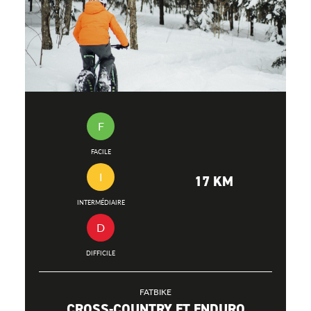
F
FACILE
I
17 KM
INTERMÉDIAIRE
D
DIFFICILE
FATBIKE
CROSS-COUNTRY ET ENDURO