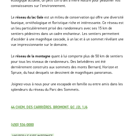
écologique actuelle; un petit clin d’œil à mère Nature pour peaufiner vos
connaissances sur l’environnement.
Le
réseau du lac Gale
est un milieu de conservation qui offre une diversité
faunique, ornithologique et floristique riche et intéressante. Ce réseau est
un lieu particulièrement prisé des randonneurs avec ses 15 km de
sentiers pédestres dans un cadre enchanteur. Les sentiers permettent
d’accéder à une magnifique cascade, à un lac et à un sommet révélant une
vue impressionnante sur le domaine.
Le
réseau de la montagne
quant à lui comporte plus de 50 km de sentiers
pour tous les niveaux de randonneurs. Des belvédères ont été
dernièrement construits aux sommets des monts Bernard, Horizon et
Spruce, du haut desquels se dessinent de magnifiques panoramas.
Joignez-vous à nous pour une escapade en famille ou entre amis dans les
splendeurs du réseau du Parc des Sommets.
44 CHEM. DES CARRIÈRES, BROMONT, QC J2L 1J6
(450) 534-0000