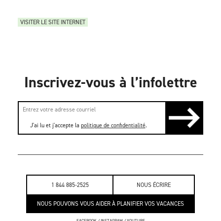
VISITER LE SITE INTERNET
Inscrivez-vous à l’infolettre
J'ai lu et j'accepte la
politique de confidentialité
.
1 844 885-2525
NOUS ÉCRIRE
NOUS POUVONS VOUS AIDER À PLANIFIER VOS VACANCES
FACEBOOK
/
INSTAGRAM
/
YOUTUBE