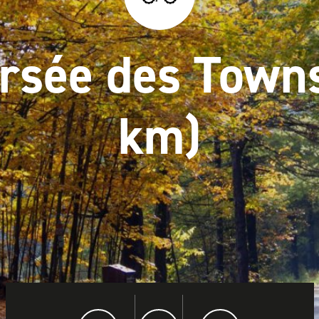
rsée des Town
km)