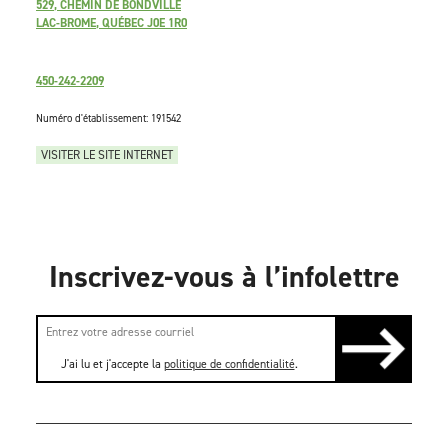
529, CHEMIN DE BONDVILLE
LAC-BROME, QUÉBEC J0E 1R0
450-242-2209
Numéro d'établissement: 191542
VISITER LE SITE INTERNET
Inscrivez-vous à l’infolettre
J'ai lu et j'accepte la
politique de confidentialité
.