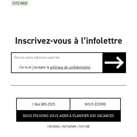
SITE WEB
Inscrivez-vous à l’infolettre
J'ai lu et j'accepte la
politique de confidentialité
.
1 844 885-2525
NOUS ÉCRIRE
NOUS POUVONS VOUS AIDER À PLANIFIER VOS VACANCES
FACEBOOK
/
INSTAGRAM
/
YOUTUBE