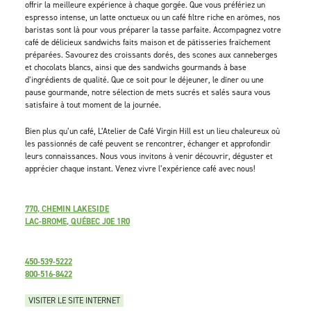
offrir la meilleure expérience à chaque gorgée. Que vous préfériez un
espresso intense, un latte onctueux ou un café filtre riche en arômes, nos
baristas sont là pour vous préparer la tasse parfaite. Accompagnez votre
café de délicieux sandwichs faits maison et de pâtisseries fraîchement
préparées. Savourez des croissants dorés, des scones aux canneberges
et chocolats blancs, ainsi que des sandwichs gourmands à base
d’ingrédients de qualité. Que ce soit pour le déjeuner, le dîner ou une
pause gourmande, notre sélection de mets sucrés et salés saura vous
satisfaire à tout moment de la journée.
Bien plus qu’un café, L’Atelier de Café Virgin Hill est un lieu chaleureux où
les passionnés de café peuvent se rencontrer, échanger et approfondir
leurs connaissances. Nous vous invitons à venir découvrir, déguster et
apprécier chaque instant. Venez vivre l’expérience café avec nous!
770, CHEMIN LAKESIDE
LAC-BROME, QUÉBEC J0E 1R0
450-539-5222
800-516-8422
VISITER LE SITE INTERNET