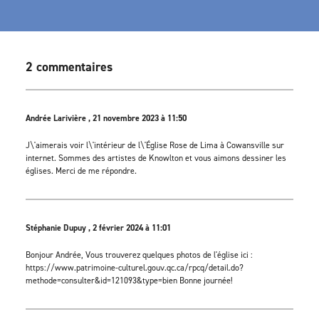
2 commentaires
Andrée Larivière , 21 novembre 2023 à 11:50
J\'aimerais voir l\'intérieur de l\'Église Rose de Lima à Cowansville sur
internet. Sommes des artistes de Knowlton et vous aimons dessiner les
églises. Merci de me répondre.
Stéphanie Dupuy , 2 février 2024 à 11:01
Bonjour Andrée, Vous trouverez quelques photos de l'église ici :
https://www.patrimoine-culturel.gouv.qc.ca/rpcq/detail.do?
methode=consulter&id=121093&type=bien Bonne journée!