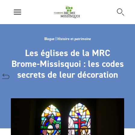
Blogue | Histoire et patrimoine
Les églises de la MRC
Brome-Missisquoi : les codes
secrets de leur décoration