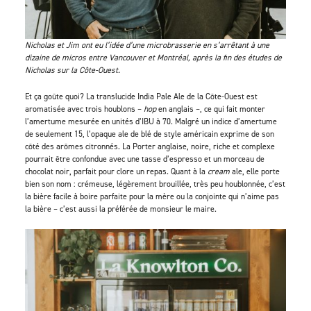
Nicholas et Jim ont eu l’idée d’une microbrasserie en s’arrêtant à une
dizaine de micros entre Vancouver et Montréal, après la fin des études de
Nicholas sur la Côte-Ouest.
Et ça goûte quoi? La translucide India Pale Ale de la Côte-Ouest est
aromatisée avec trois houblons –
hop
en anglais –, ce qui fait monter
l’amertume mesurée en unités d’IBU à 70. Malgré un indice d’amertume
de seulement 15, l’opaque ale de blé de style américain exprime de son
côté des arômes citronnés. La Porter anglaise, noire, riche et complexe
pourrait être confondue avec une tasse d’espresso et un morceau de
chocolat noir, parfait pour clore un repas. Quant à la
cream
ale, elle porte
bien son nom : crémeuse, légèrement brouillée, très peu houblonnée, c’est
la bière facile à boire parfaite pour la mère ou la conjointe qui n’aime pas
la bière – c’est aussi la préférée de monsieur le maire.