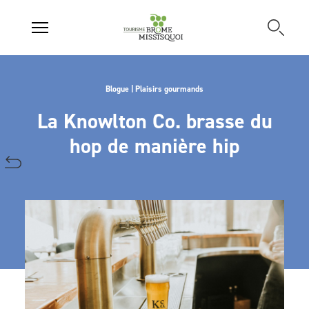
Blogue | Plaisirs gourmands
La Knowlton Co. brasse du
hop de manière hip