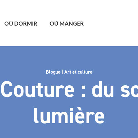
OÙ DORMIR
OÙ MANGER
Blogue | Art et culture
Couture : du so
lumière