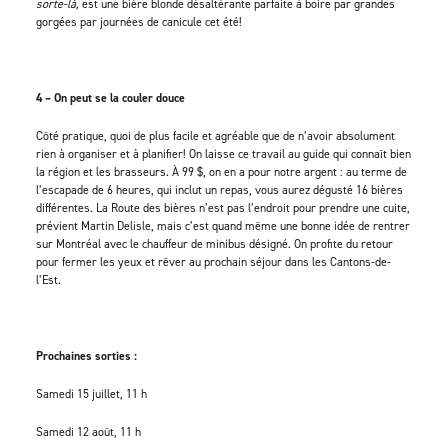
sorte-là,
est une bière blonde désaltérante parfaite à boire par grandes
gorgées par journées de canicule cet été!
4 – On peut se la couler douce
Côté pratique, quoi de plus facile et agréable que de n’avoir absolument
rien à organiser et à planifier! On laisse ce travail au guide qui connaît bien
la région et les brasseurs. À 99 $, on en a pour notre argent : au terme de
l’escapade de 6 heures, qui inclut un repas, vous aurez dégusté 16 bières
différentes. La Route des bières n’est pas l’endroit pour prendre une cuite,
prévient Martin Delisle, mais c’est quand même une bonne idée de rentrer
sur Montréal avec le chauffeur de minibus désigné. On profite du retour
pour fermer les yeux et rêver au prochain séjour dans les Cantons-de-
l’Est.
Prochaines sorties :
Samedi 15 juillet, 11 h
Samedi 12 août, 11 h