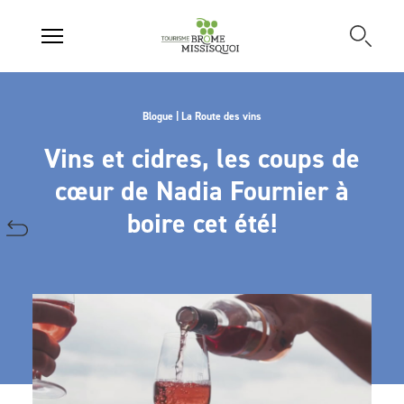
Blogue | La Route des vins
Vins et cidres, les coups de
cœur de Nadia Fournier à
boire cet été!