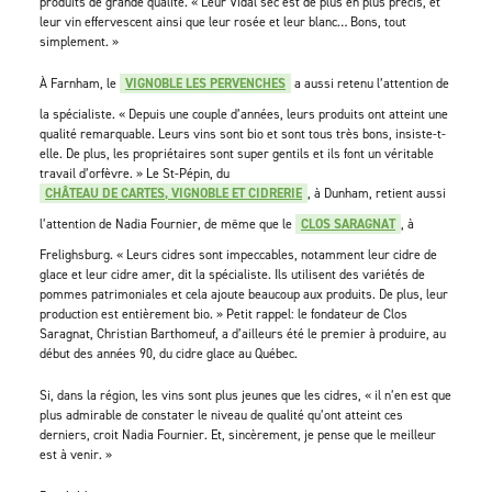
produits de grande qualité. « Leur Vidal sec est de plus en plus précis, et
leur vin effervescent ainsi que leur rosée et leur blanc… Bons, tout
simplement. »
À Farnham, le
VIGNOBLE LES PERVENCHES
a aussi retenu l’attention de
la spécialiste. « Depuis une couple d’années, leurs produits ont atteint une
qualité remarquable. Leurs vins sont bio et sont tous très bons, insiste-t-
elle. De plus, les propriétaires sont super gentils et ils font un véritable
travail d’orfèvre. » Le St-Pépin, du
CHÂTEAU DE CARTES, VIGNOBLE ET CIDRERIE
, à Dunham, retient aussi
l’attention de Nadia Fournier, de même que le
CLOS SARAGNAT
, à
Frelighsburg. « Leurs cidres sont impeccables, notamment leur cidre de
glace et leur cidre amer, dit la spécialiste. Ils utilisent des variétés de
pommes patrimoniales et cela ajoute beaucoup aux produits. De plus, leur
production est entièrement bio. » Petit rappel: le fondateur de Clos
Saragnat, Christian Barthomeuf, a d’ailleurs été le premier à produire, au
début des années 90, du cidre glace au Québec.
Si, dans la région, les vins sont plus jeunes que les cidres, « il n’en est que
plus admirable de constater le niveau de qualité qu’ont atteint ces
derniers, croit Nadia Fournier. Et, sincèrement, je pense que le meilleur
est à venir. »