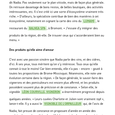
dit Nadia. Pas seulement sur le plan viticole, mais de façon plus générale.
On retrouve davantage de bons restos, de belles boutiques, des activités
intéressantes, etc. Il s’est créé ici une sorte d’écosystème vraiment très
riche. » D’ailleurs, la spécialiste contribue de bien des manières à cet
écosystème, notamment en signant la carte des vins du
LUMAMI
, le
restaurant du
BALNEA SPA
, à Bromont. « J’essaie d’y intégrer des
produits de la région, dit-elle. De trouver ceux qui s’accorderaient bien au
menu. »
Des produits qu’elle aime d’amour
C’est avec une passion sincère que Nadia parle des vins, et des cidres,
d’ici. À ses yeux, tous méritent qu’on s’y intéresse. Tous ceux qu’elle
connait à tout le moins! Car bien entendu, elle n’a pas – encore – gouté à
toutes les propositions de Brome-Missisquoi. Néanmoins, elle note une
évolution certaine dans la région. « De façon générale, le savoir-faire des
vignerons et des pomiculteurs est encore plus affirmé, et les produits
possèdent souvent plus de précision et de constance. » Selon elle, le
vignoble
LÉON COURVILLE, VIGNERON
a énormément progressé depuis
quelques années. « Leurs cuvées Charlotte et Julien sont vraiment
top
! »,
lance-t-elle. Il y a aussi le
VIGNOBLE DE L’ORPAILLEUR
qui, de l’avis de
Nadia, fait preuve de constance en proposant d’année en année des